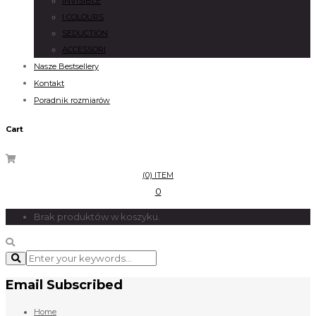
INVISIBLE
I COLOURS
SEDUCTION
ACCESSORI
Nasze Bestsellery
Kontakt
Poradnik rozmiarów
Cart
(0) ITEM
0
Brak produktów w koszyku.
Email Subscribed
Home