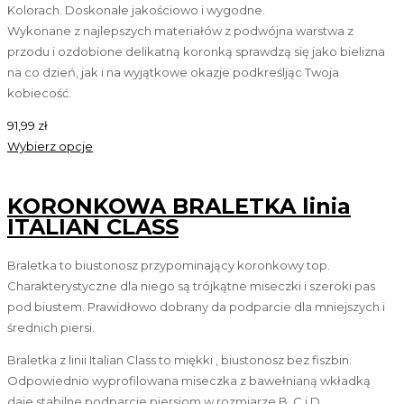
Kolorach. Doskonale jakościowo i wygodne.
Wykonane z najlepszych materiałów z podwójna warstwa z
przodu i ozdobione delikatną koronką sprawdzą się jako bielizna
na co dzień, jak i na wyjątkowe okazje podkreśljąc Twoja
kobiecość.
91,99
zł
Wybierz opcje
KORONKOWA BRALETKA linia
ITALIAN CLASS
Braletka to biustonosz przypominający koronkowy top.
Charakterystyczne dla niego są trójkątne miseczki i szeroki pas
pod biustem. Prawidłowo dobrany da podparcie dla mniejszych i
średnich piersi.
Braletka z linii Italian Class to miękki , biustonosz bez fiszbin.
Odpowiednio wyprofilowana miseczka z bawełnianą wkładką
daje stabilne podparcie piersiom w rozmiarze B, C i D.