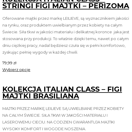
STRINGI FIGI MAJTKI – PERIZOMA
Oferowane majtki przez markę LEILIEVE, są wyznacznikiem jakości
na rynku, oraz produktem uwielbianym przez kobiety na całym
Świecie. Siła tkwi w jakości materiału i delikatnej koronce jaka jest
stosowana przy produkcji. To właśnie dzięki temu, nawet po całym
dniu ciężkiej pracy, nadal będziesz czuła się w pełni komfortowo,
zyskując pełnię wygody w każdej chwili.
79,99
zł
Wybierz opcje
KOLEKCJA ITALIAN CLASS – FIGI
MAJTKI BRASILIANA
MAJTKI PRZEZ MARKĘ LEILIEVE SĄ UWIELBIANE PRZEZ KOBIETY
NA CAŁYM ŚWIECIE. SIŁA TKWI W JAKOŚCI MATERIAŁU I
LASEROWEMU CIECIU. NA CODZIEN GWARANTUJA MAJTKI
WYSOKY KOMFORT I WOGODE NOSZENIA.