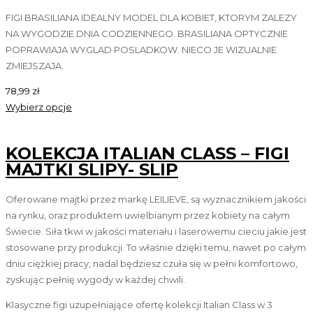
FIGI BRASILIANA IDEALNY MODEL DLA KOBIET, KTORYM ZALEZY
NA WYGODZIE DNIA CODZIENNEGO. BRASILIANA OPTYCZNIE
POPRAWIAJA WYGLAD POSLADKOW. NIECO JE WIZUALNIE
ZMIEJSZAJA.
78,99
zł
Wybierz opcje
KOLEKCJA ITALIAN CLASS – FIGI
MAJTKI SLIPY- SLIP
Oferowane majtki przez markę LEILIEVE, są wyznacznikiem jakości
na rynku, oraz produktem uwielbianym przez kobiety na całym
Świecie. Siła tkwi w jakości materiału i laserowemu cieciu jakie jest
stosowane przy produkcji. To właśnie dzięki temu, nawet po całym
dniu ciężkiej pracy, nadal będziesz czuła się w pełni komfortowo,
zyskując pełnię wygody w każdej chwili.
Klasyczne figi uzupełniające ofertę kolekcji Italian Class w 3