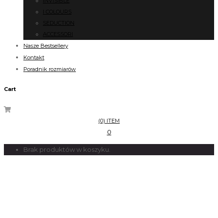
INVISIBLE
I COLOURS
SEDUCTION
ACCESSORI
Nasze Bestsellery
Kontakt
Poradnik rozmiarów
Cart
(0) ITEM
0
Brak produktów w koszyku.
ITALIAN CLASS
Home
ITALIAN CLASS