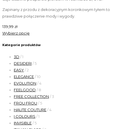
Zapinany z przodu z dekoracyjnym koronkowym tyłem to
prawdziwe połączenie mody i wygody.
139,99
zł
Wybierz opcje
Kategorie produktów
3D
/ 1
DESIDERI
/ 5
EASY
/ 2
ELEGANCE
/ 10
EVOLUTION
/ 4
FEELGOOD
/ 8
FREE COLLECTION
/ 3
FROU FROU
/ 5
HAUTE COUTURE
/ 4
I COLOURS
/ 1
INVISIBLE
/ 5