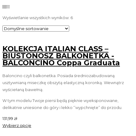
Wyświetlanie wszystkich wyników: 6
KOLEKCJA ITALIAN CLASS –
BIUSTONOSZ BALKONETKA -
BALCONCINO Coppa Graduata
Baloncino czyli balkonetka. Posiada średniozabudowaną
usztywnianą miseczkę obszytą elastyczną koronką. Wewnątrz
wyściełaną bawełną.
W tym modelu Twoje piersi będą pięknie wyeksponowane,
delikatnie uniesione do góry i lekko ‘’wypchnięte” do przodu.
131,99
zł
Wybierz opcje