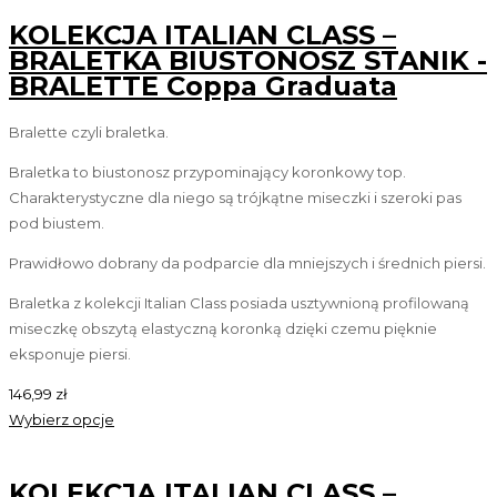
KOLEKCJA ITALIAN CLASS –
BRALETKA BIUSTONOSZ STANIK -
BRALETTE Coppa Graduata
Bralette czyli braletka.
Braletka to biustonosz przypominający koronkowy top.
Charakterystyczne dla niego są trójkątne miseczki i szeroki pas
pod biustem.
Prawidłowo dobrany da podparcie dla mniejszych i średnich piersi.
Braletka z kolekcji Italian Class posiada usztywnioną profilowaną
miseczkę obszytą elastyczną koronką dzięki czemu pięknie
eksponuje piersi.
146,99
zł
Wybierz opcje
KOLEKCJA ITALIAN CLASS –