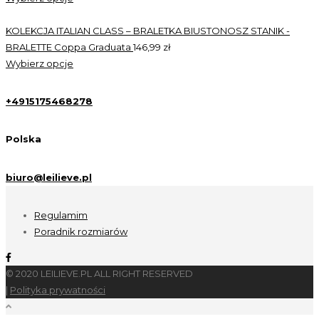
KOLEKCJA ITALIAN CLASS – BRALETKA BIUSTONOSZ STANIK -
BRALETTE Coppa Graduata
146,99
zł
Wybierz opcje
+4915175468278
Polska
biuro@leilieve.pl
Regulamim
Poradnik rozmiarów
© 2020 LEILIEVE.PL ALL RIGHT RESERVED
|
Polityka prywatności